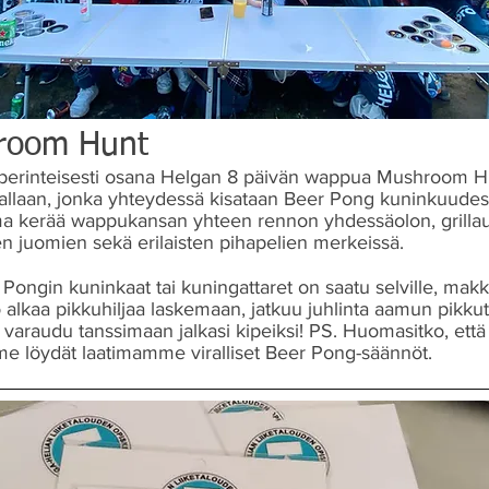
room Hunt
perinteisesti osana Helgan 8 päivän wappua
Mushroom H
llaan, jonka yhteydessä kisataan Beer Pong kuninkuudes
a kerää wappukansan yhteen rennon yhdessäolon, grilla
ien juomien sekä erilaisten pihapelien merkeissä.
Pongin kuninkaat tai kuningattaret on saatu selville, makk
o alkaa pikkuhiljaa laskemaan, jatkuu juhlinta aamun pikku
en varaudu tanssimaan jalkasi kipeiksi! PS. Huomasitko, että
me löydät laatimamme viralliset Beer Pong-säännöt.