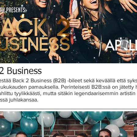
2 Business
jestää Back 2 Business (B2B) -bileet sekä keväällä että syks
 lukukauden pamauksella. Perinteisesti B2B:ssä on jätetty h
juhlittu tyylikkäästi, mutta sitäkin legendaarisemmin artistin
essä juhlakansaa.