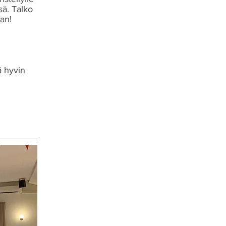
sä. Talko
aan!
ä hyvin