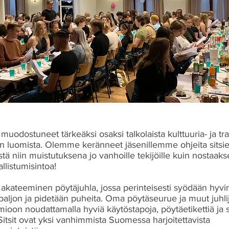
t muodostuneet tärkeäksi osaksi talkolaista kulttuuria- ja t
tin luomista. Olemme keränneet jäsenillemme ohjeita sitsi
stä niin muistutuksena jo vanhoille tekijöille kuin nostaa
llistumisintoa!
t akateeminen pöytäjuhla, jossa perinteisesti syödään hyvi
paljon ja pidetään puheita. Oma pöytäseurue ja muut juhlij
ioon noudattamalla hyviä käytöstapoja, pöytäetikettiä ja s
Sitsit ovat yksi vanhimmista Suomessa harjoitettavista