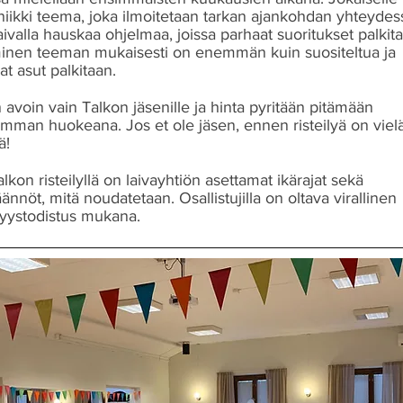
niikki teema, joka ilmoitetaan tarkan ajankohdan yhteydes
laivalla hauskaa ohjelmaa, joissa parhaat suoritukset palkit
nen teeman mukaisesti on enemmän kuin suositeltua ja
t asut palkitaan.
n avoin vain Talkon jäsenille ja hinta pyritään pitämään
imman huokeana. Jos et ole jäsen, ennen risteilyä on viel
ä!
on risteilyllä on laivayhtiön asettamat ikärajat sekä
äännöt, mitä noudatetaan. Osallistujilla on oltava virallinen
syystodistus mukana.