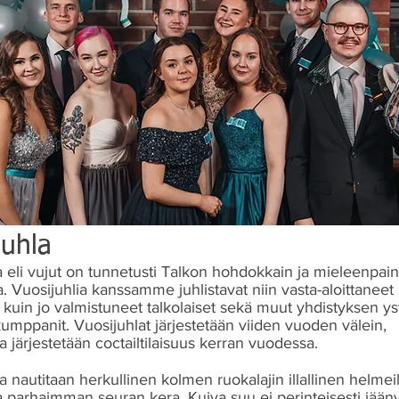
juhla
a eli vujut on tunnetusti Talkon hohdokkain ja mieleenpai
 Vuosijuhlia kanssamme juhlistavat niin vasta-aloittaneet
t kuin jo valmistuneet talkolaiset sekä muut yhdistyksen ys
umppanit. Vuosijuhlat järjestetään viiden vuoden välein,
a järjestetään coctailtilaisuus kerran vuodessa.
na nautitaan herkullinen kolmen ruokalajin illallinen helmei
a parhaimman seuran kera. Kuiva suu ei perinteisesti jään