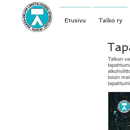
Etusivu
Talko ry
Tap
Talkon va
tapahtumat
alkoholit
toisin ma
tapahtumi