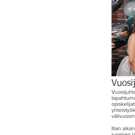
Vuosi
Vuosijuhl
tapahtuma.
opiskelija
yhteistyök
välivuosin
Illan aika
juomien j