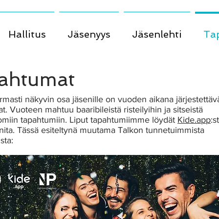
Hallitus
Jäsenyys
Jäsenlehti
Ta
ahtumat
rmasti näkyvin osa jäsenille on vuoden aikana järjestettäv
. Vuoteen mahtuu baaribileistä risteilyihin ja sitseistä
tomiin tapahtumiin. Liput tapahtumiimme löydät
Kide.app
:s
inita. Tässä esiteltynä muutama Talkon tunnetuimmista
sta: