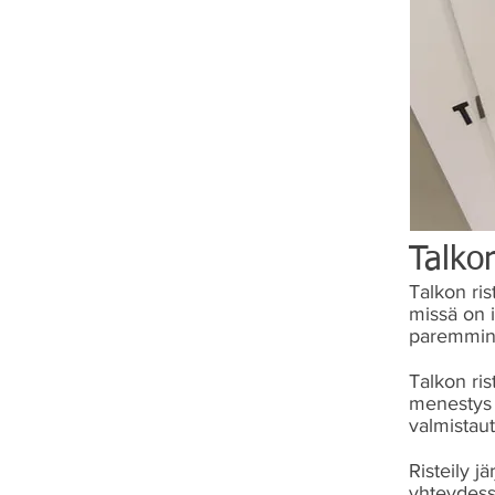
Talkon
Talkon ris
missä on 
paremmin p
Talkon ris
menestys j
valmistaut
Risteily 
yhteydess