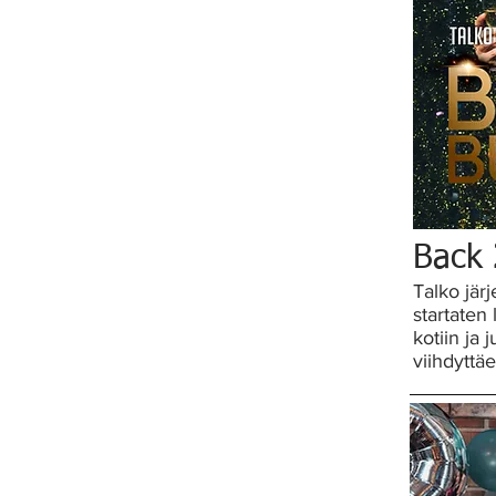
Back 
Talko jär
startaten
kotiin ja 
viihdyttä