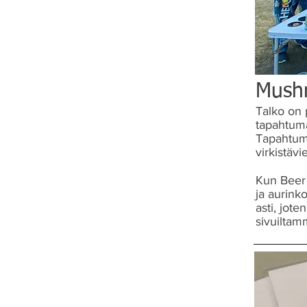
Mush
Talko on 
tapahtuma
Tapahtum
virkistäv
Kun Beer 
ja aurink
asti, jot
sivuiltam