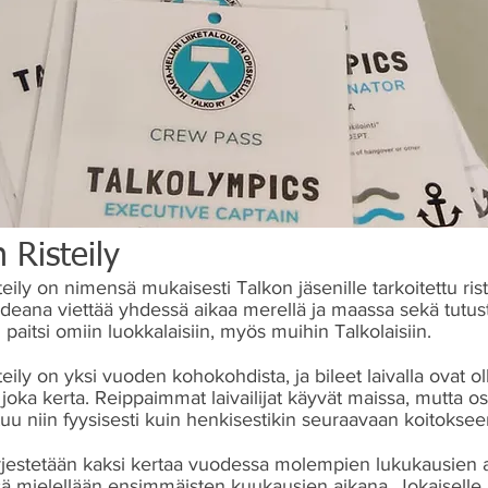
 Risteily
teily on nimensä mukaisesti Talkon jäsenille tarkoitettu rist
ideana viettää yhdessä aikaa merellä ja maassa sekä tutus
aitsi omiin luokkalaisiin, myös muihin Talkolaisiin.
teily on yksi vuoden kohokohdista, ja bileet laivalla ovat ol
oka kerta. Reippaimmat laivailijat käyvät maissa, mutta o
uu niin fyysisesti kuin henkisestikin seuraavaan koitoksee
järjestetään kaksi kertaa vuodessa molempien lukukausien 
ä mielellään ensimmäisten kuukausien aikana. Jokaiselle ri