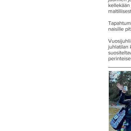
kellekään 
maltillise
Tapahtuma
naisille pi
Vuosijuhli
juhlatilan
suositelta
perinteise