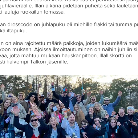
juhlavieraalle. Illan aikana pidetään puheita sekä lauletaa
sti lauluja ruokailun lomassa.
n dresscode on juhlapuku eli miehille frakki tai tumma p
tkä iltapuku.
in on aina rajoitettu määrä paikkoja, joiden lukumäärä mä
 koon mukaan. Ajoissa ilmoittautuminen on näihin juhliin si
vaa, jotta mahtuu mukaan hauskanpitoon. Illalliskortti on
sti halvempi Talkon jäsenille.