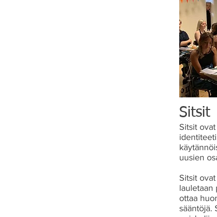
Sitsit
Sitsit ova
identitee
käytännöi
uusien osa
Sitsit ova
lauletaan 
ottaa huom
sääntöjä. 