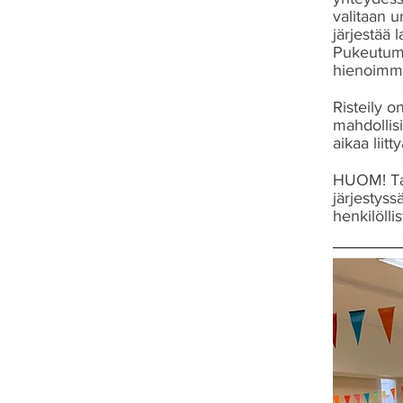
valitaan u
järjestää 
Pukeutumi
hienoimma
Risteily o
mahdollis
aikaa liitty
HUOM! Talk
järjestyss
henkilölli