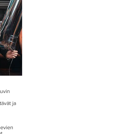
nuvin
tävät ja
levien
yt