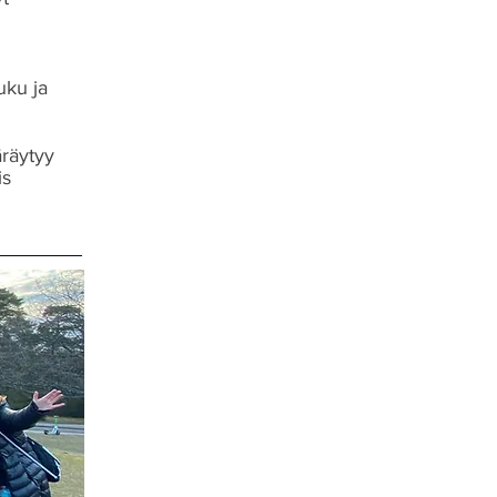
n
uku ja
äräytyy
is