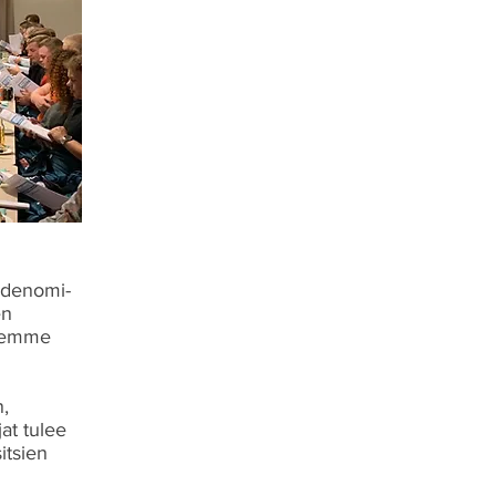
radenomi-
en
ksemme
n,
at tulee
itsien