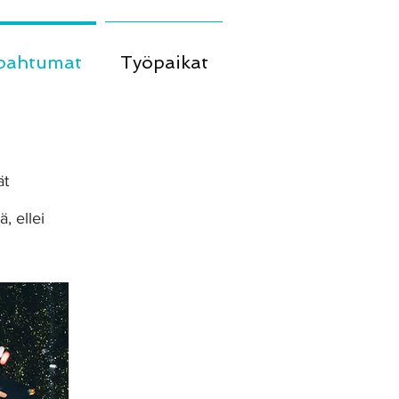
pahtumat
Työpaikat
ät
tä, ellei