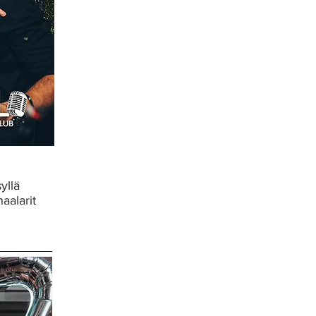
yllä
aalarit