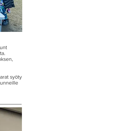
unt
ta.
uksen,
arat syöty
tunneille