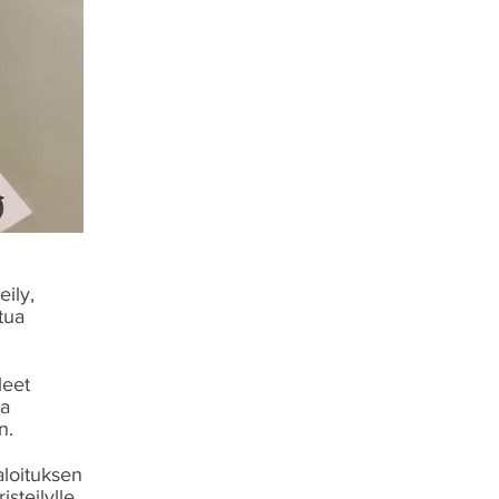
eily,
tua
leet
sa
n.
aloituksen
steilylle